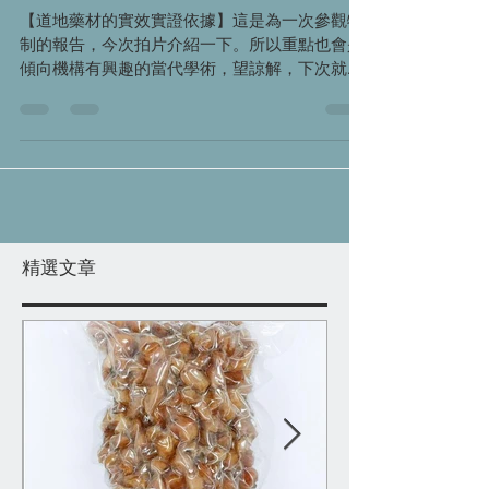
【道地藥材的實效實證依據】這是為一次參觀特
制的報告，今次拍片介紹一下。所以重點也會是
傾向機構有興趣的當代學術，望諒解，下次就會
講傳統好貨講解了。 道地藥材在相同用量下，藥
效濃度和作用強度，都可以有超過兩倍的差異。
甚至有些藥理作用，在非道地藥材上會有缺如。
即是說，道地藥材臨床...
精選文章