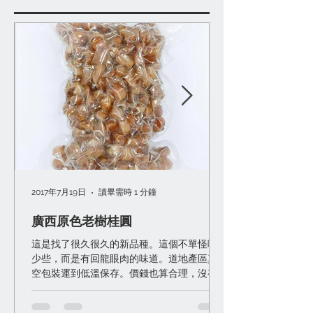
精選文章
2017年7月19日
讀畢需時 1 分鐘
廣西原色老樹桂圓
這是找了很久很久的新品種。這個不單怪味
少些，而是有回龍眼肉的味道。道地產區真
空包裝運到低溫保存。價錢也算合理，沒有
變「天價」桂圓。 一般桂圓很難滿意其實有