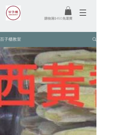
​購物滿$450免運費
百子櫃教室