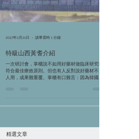
2017年2月21日
讀畢需時 1 分鐘
特級山西黃耆介紹
一次研討會，掌櫃說不如用好藥材做臨床研究以
符合最佳療效原則。但也有人反對說好藥材不多
人用，成果難重覆。掌櫃有口難言：因為韓國日
本都是用最好的藥材做日常製劑。😆😆😆 典型
如黃耆，產地大貨全去韓日。 這次進貨也是辛苦
求得產地人員出貨給我們（以前拜訪過，好
運）。東北黑皮黃耆...