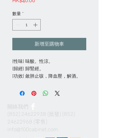
價
HK$40.00
格
數量
*
新增至購物車
[性味] 味酸。性涼。
[歸經] 歸腎經。
[功效] 斂肺止咳，降血壓，解酒。
關絡我們
(852) 24622938
(批發)
(852)
24622968
(零售)
info@100cabinet.com