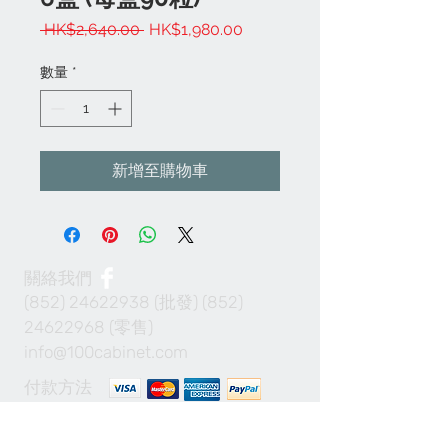
一
促
 HK$2,640.00 
HK$1,980.00
般
銷
價
價
數量
*
格
格
新增至購物車
關絡我們
(852) 24622938
(批發)
(852)
24622968
(零售)
info@100cabinet.com
付款方法
Join our mailing list 加入我們的通訊名單