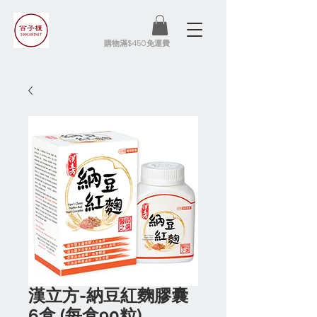
​購物滿$450免運費
漢立方-納豆紅麴膠囊
6盒 (每盒90粒)