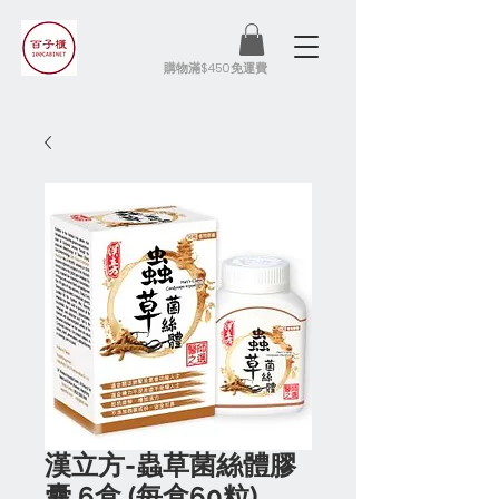
​購物滿$450免運費
漢立方-蟲草菌絲體膠
囊 6盒 (每盒60粒)