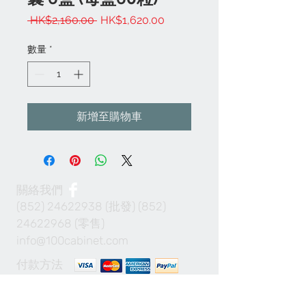
一
促
 HK$2,160.00 
HK$1,620.00
般
銷
價
價
數量
*
格
格
新增至購物車
關絡我們
(852) 24622938
(批發)
(852)
24622968
(零售)
info@100cabinet.com
付款方法
Join our mailing list 加入我們的通訊名單