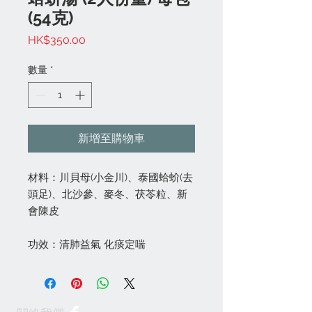
(54克)
價
HK$350.00
格
數量
*
新增至購物車
材料：川貝母(小金川)、泰國蛤蚧(去
頭足)、北沙參、麥冬、茯苓粒、新
會陳皮
功效：清肺益氣 化痰定喘