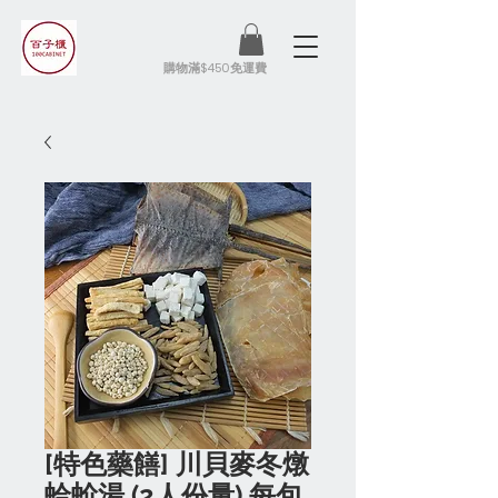
​購物滿$450免運費
[特色藥饍] 川貝麥冬燉
蛤蚧湯 (2人份量) 每包