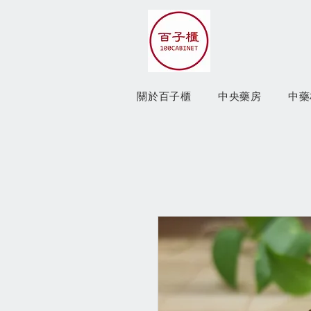
關於百子櫃
中央藥房
中藥