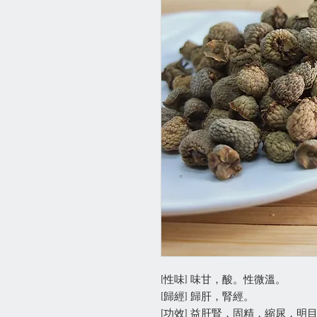
[性味] 味甘，酸。性微溫。
[歸經] 歸肝，腎經。
[功效] 益肝腎，固精，縮尿，明