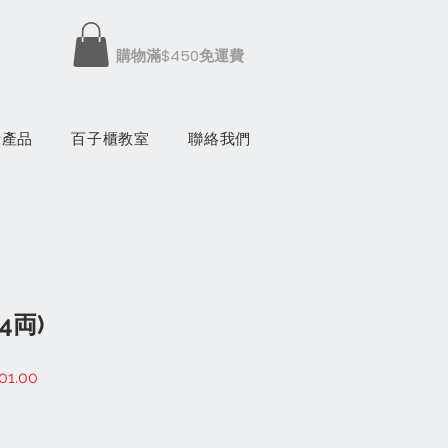
​購物滿$450免運費
康產品
百子櫃教室
聯絡我們
4両)
促
01.00
銷
價
格