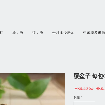
材
湯．療
茶．療
坐月產後培元
中成藥及健
覆盆子 每包(
一
 HK$126.00 
HK$1
般
數量
*
價
格