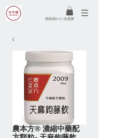
​購物滿$450免運費
農本方® 濃縮中藥配
方顆粒- 天麻鉤藤飲