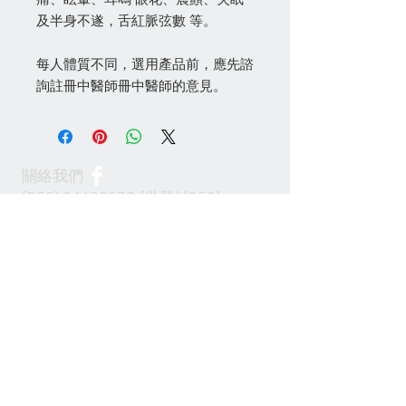
及半身不遂，舌紅脈弦數 等。
每人體質不同，選用產品前，應先諮
詢註冊中醫師冊中醫師的意見。
關絡我們
(852) 24622938
(批發)
(852)
24622968
(零售)
info@100cabinet.com
付款方法
Join our mailing list 加入我們的通訊名單