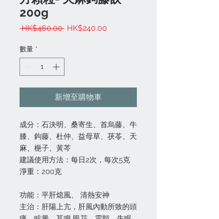
200g
一
促
 HK$460.00 
HK$240.00
般
銷
價
價
數量
*
格
格
新增至購物車
成分：石決明、桑寄生、首烏藤、牛
膝、鉤藤、杜仲、益母草、茯苓、天
麻、梔子、黃芩
建議使用方法：每日2次，每次5克
淨重：200克
功能：平肝熄風、 清熱安神
主治：肝陽上亢，肝風內動所致的頭
痛、眩暈、耳鳴 眼花、震顫、失眠