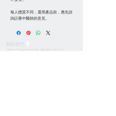
每人體質不同，選用產品前，應先諮
詢註冊中醫師的意見。
關絡我們
(852) 24622938
(批發)
(852)
24622968
(零售)
info@100cabinet.com
付款方法
Join our mailing list 加入我們的通訊名單