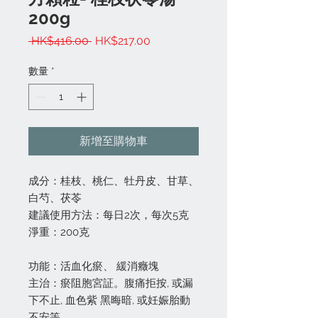
200g
一
促
 HK$416.00 
HK$217.00
般
銷
價
價
數量
*
格
格
新增至購物車
成分：桂枝、桃仁、牡丹皮、甘草、
白芍、茯苓
建議使用方法：每日2次，每次5克
淨重：200克
功能：活血化瘀、 緩消癥塊
主治：瘀阻胞宮証。腹痛拒按, 或漏
下不止, 血色紫 黑晦暗, 或妊娠胎動
不安等。