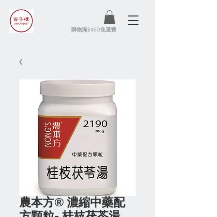
​購物滿$450免運費
農本方® 濃縮中藥配
方顆粒- 桂枝茯苓湯