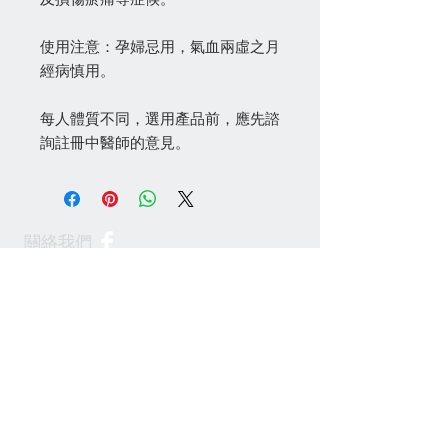
使用注意：孕婦忌用，氣血兩虛之月
經病慎用。
每人體質不同，選用產品前，應先諮
詢註冊中醫師的意見。
關絡我們
(852) 24622938
(批發)
(852)
24622968
(零售)
info@100cabinet.com
付款方法
Join our mailing list 加入我們的通訊名單