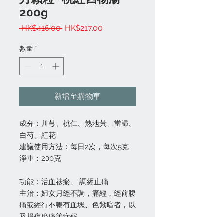
200g
一
促
 HK$416.00 
HK$217.00
般
銷
價
價
數量
*
格
格
新增至購物車
成分：川芎、桃仁、熟地黃、當歸、
白芍、紅花
建議使用方法：每日2次，每次5克
淨重：200克
功能：活血祛瘀、 調經止痛
主治：婦女月經不調，痛經，經前腹
痛或經行不暢有血塊、色紫暗者，以
及損傷瘀痛等症候。