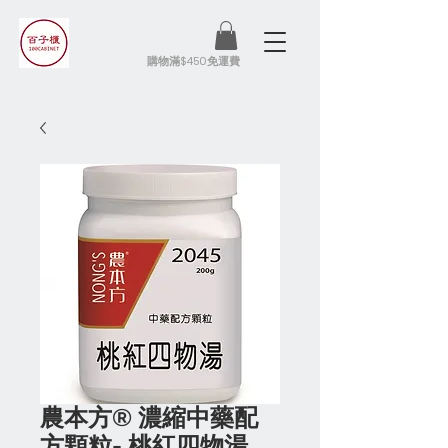
​購物滿$450免運費
農本方® 濃縮中藥配
方顆粒- 桃紅四物湯