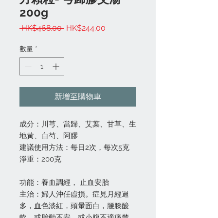
200g
一
促
 HK$468.00 
HK$244.00
般
銷
價
價
數量
*
格
格
新增至購物車
成分：川芎、當歸、艾葉、甘草、生
地黃、白芍、阿膠
建議使用方法：每日2次，每次5克
淨重：200克
功能：養血調經， 止血安胎
主治：婦人沖任虛損。症見月經過
多，血色淡紅，頭暈面白，腰膝酸
軟，或胎動不安，或小腹不適痛楚，