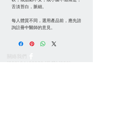
舌淡苔白，脈細。
每人體質不同，選用產品前，應先諮
詢註冊中醫師的意見。
關絡我們
(852) 24622938
(批發)
(852)
24622968
(零售)
info@100cabinet.com
付款方法
Join our mailing list 加入我們的通訊名單