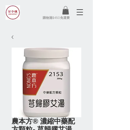
​購物滿$450免運費
農本方® 濃縮中藥配
方顆粒- 芎歸膠艾湯