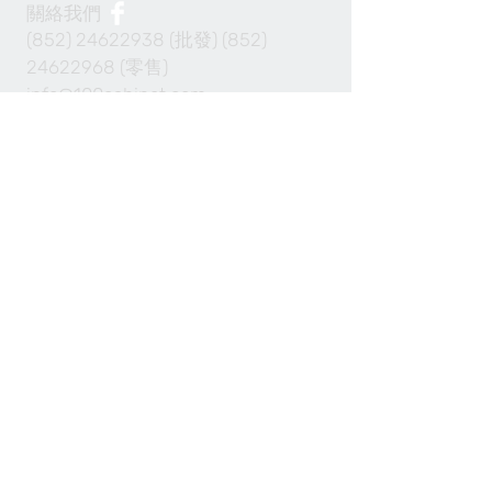
關絡我們
(852) 24622938
(批發)
(852)
24622968
(零售)
info@100cabinet.com
付款方法
Join our mailing list 加入我們的通訊名單
Subscribe Now 現在訂閱