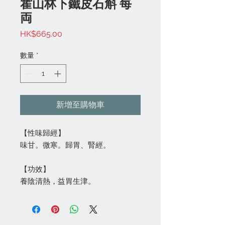
霍山林下鐵皮石斛 每
両
價
HK$665.00
格
數量
*
新增至購物車
【性味歸經】
味甘。微寒。歸胃、腎經。
【功效】
養陰清熱，益胃生津。