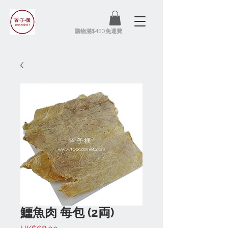
​購物滿$450免運費
鱷魚肉 每包 (2両)