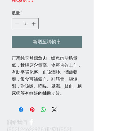
價
HK$68.00
格
數量
*
新增至購物車
正宗純天然鱷魚肉，鱷魚肉脂肪量
低，骨膠原含量高。食療功效上佳，
有助平喘化痰、止咳潤肺、潤膚養
顏，常食可補氣血、壯筋骨、驅濕
邪，對咳嗽、哮喘、風濕、貧血、糖
尿病等有較好的輔助功效。
關絡我們
(852) 24622938
(批發)
(852)