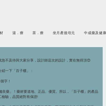
材
湯．療
茶．療
坐月產後培元
中成藥及健
就急不及待與大家分享，設計師這次的設計，實在無得頂😍
介紹一下「百子櫃」：
兩個字！
·備良藥」！藥材要道地、正品、優質。所以，「百子櫃」的產品
工檢驗，品質絕對有保證!