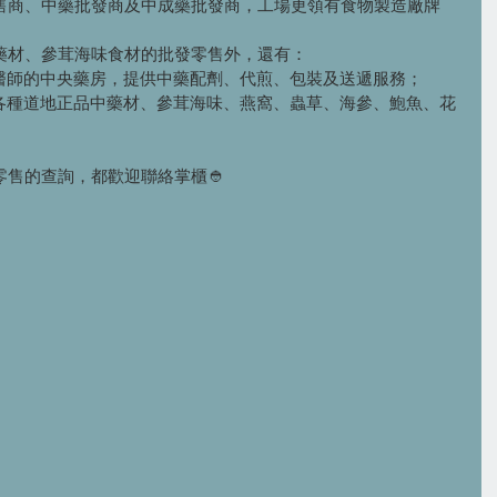
售商、中藥批發商及中成藥批發商，工場更領有食物製造廠牌
藥材、參茸海味食材的批發零售外，還有：
業醫師的中央藥房，提供中藥配劑、代煎、包裝及送遞服務；
售各種道地正品中藥材、參茸海味、燕窩、蟲草、海參、鮑魚、花
售的查詢，都歡迎聯絡掌櫃👲