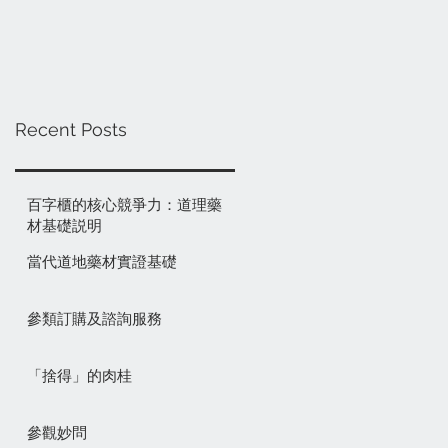
Recent Posts
百字櫃的核心競爭力：道理藥
材基礎説明
當代道地藥材實證基礎
參類訂購及諮詢服務
「捨得」的肉桂
參觀妙問