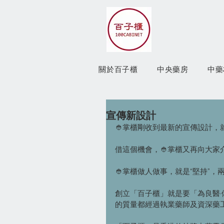
關於百子櫃
中央藥房
中藥
宣傳新設計
👲掌櫃剛收到最新的宣傳設計，
借這個機會，👲掌櫃又再向大家
👲掌櫃做人做事，就是“堅持”，
創立「百子櫃」就是要「為良醫
的質量都經過執業藥師及資深藥