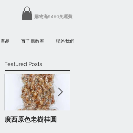
​購物滿$450免運費
康產品
百子櫃教室
聯絡我們
Featured Posts
廣西原色老樹桂圓
有蔘人