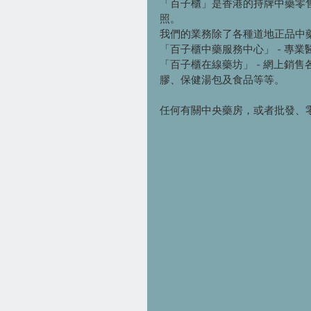
「百子櫃」是香港的持牌中藥零
照。
我們的業務除了各種道地正品中
「百子櫃中藥服務中心」 - 專
「百子櫃在線藥坊」 - 網上銷
膠、保健湯包及食品等等。
任何有關中央藥房，或者批發、零