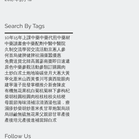
Search By Tags
10年
15年
上課
中藥
中藥代煎
中藥材
中藥讀書會
中藥配劑
中醫
中醫院
久制
交流學習
交流活動
京蔥
人參
何首烏
健脾
健脾祛濕
僵蠶
優惠
免費送貨
北韓高麗蔘
南棗
即日速遞
原色中藥
參觀活動
參類訂購
圓肉
土炒白朮
土炮
地瑜碳
坐月
大蔥
大黃
寧化薏米
山西黃耆
川芎
廣西龍眼肉
建寧蓮子
批發
掌櫃推介
新會陳皮
有機無花果
杭白菊
杭菊
林下參
枸杞
柴胡
桂圓
桂圓肉
桂枝
桂枝尖
桔梗
母親節
海味
清補涼
清酒
湯包
湯．療
濕疹
炒柴胡
炒薏米
炙甘草
炮製
烏頭
烏頭鹼
無硫
無花果
父親節
甘草
產後
產後培元
產後進補
當歸
白朮
Follow Us