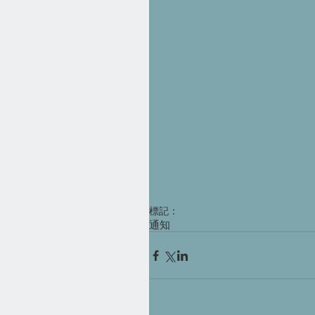
標記：
通知