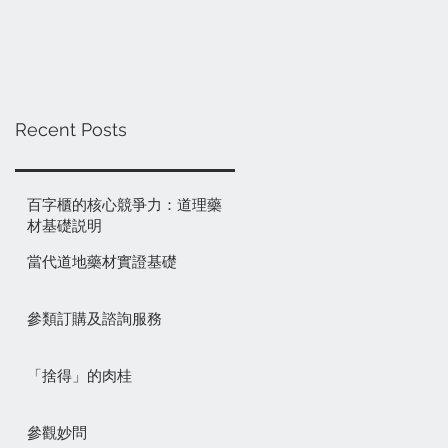
Recent Posts
百字櫃的核心競爭力：道理藥
材基礎説明
當代道地藥材實證基礎
參類訂購及諮詢服務
「捨得」的肉桂
參觀妙問