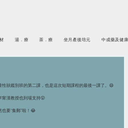
材
湯．療
茶．療
坐月產後培元
中成藥及健
量性狀鑑別班的第二課，也是這次短期課程的最後一課了。😄
甯漢教授也到場支持😲
也要“集郵”啦！😂