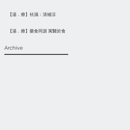
【湯．療】袪濕：清補涼
【湯．療】藥食同源 寓醫於食
Archive