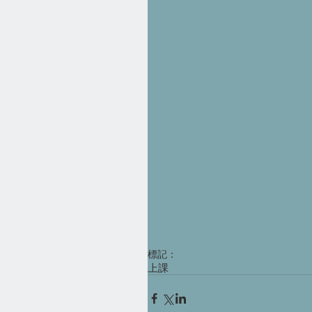
標記：
上課