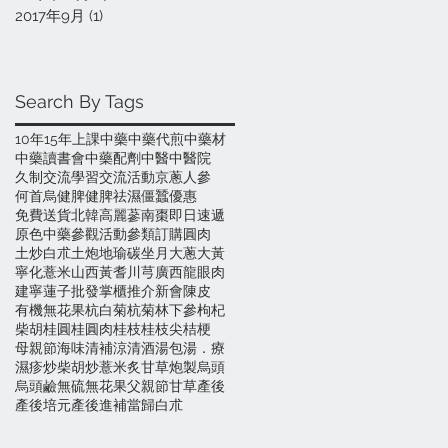
2017年9月
(1)
1 篇文章
Search By Tags
10年
15年
上課
中藥
中藥代煎
中藥材
中藥讀書會
中藥配劑
中醫
中醫院
久制
交流學習
交流活動
京蔥
人參
何首烏
健脾
健脾祛濕
僵蠶
優惠
免費送貨
北韓高麗蔘
南棗
即日速遞
原色中藥
參觀活動
參類訂購
圓肉
土炒白朮
土炮
地瑜碳
坐月
大蔥
大黃
寧化薏米
山西黃耆
川芎
廣西龍眼肉
建寧蓮子
批發
掌櫃推介
新會陳皮
有機無花果
杭白菊
杭菊
林下參
枸杞
柴胡
桂圓
桂圓肉
桂枝
桂枝尖
桔梗
母親節
海味
清補涼
清酒
湯包
湯．療
濕疹
炒柴胡
炒薏米
炙甘草
炮製
烏頭
烏頭鹼
無硫
無花果
父親節
甘草
產後
產後培元
產後進補
當歸
白朮