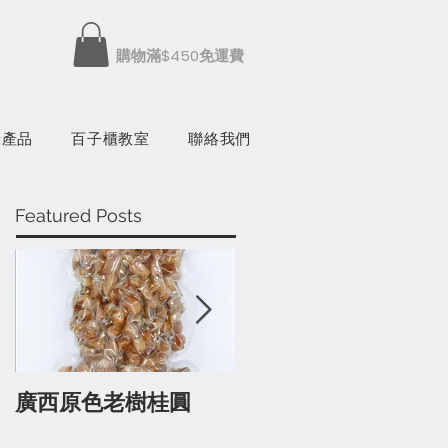
​購物滿$450免運費
康產品
百子櫃教室
聯絡我們
Featured Posts
廣西原色老樹桂圓
有蔘人