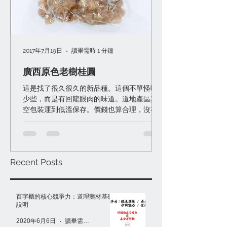
2017年7月19日
讀畢需時 1 分鐘
廣西原色老樹桂圓
這是找了很久很久的新品種。這個不單怪味
少些，而是有回龍眼肉的味道。道地產區真
空包裝運到低溫保存。價錢也算合理，沒有
變「天價」桂圓。 一般桂圓很難滿意其實有
些原因： 一）防腐難硫磺多，能怪味少已經
很好了。 二）產區栽培品種不是特別好，沒
味道或就光是甜。 ...
Recent Posts
百字櫃的核心競爭力：道理藥材基礎
説明
2020年6月6日
讀畢需時 1 分鐘