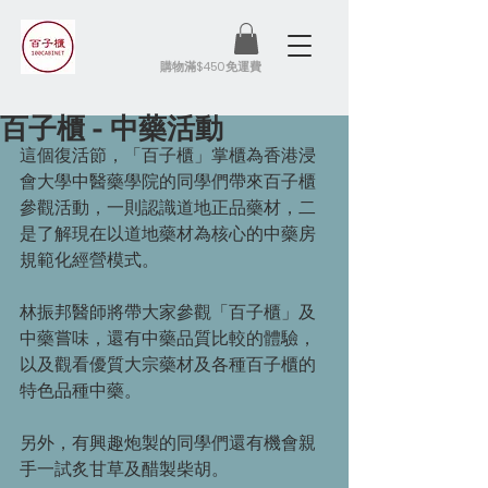
​購物滿$450免運費
百子櫃 - 中藥活動
這個復活節，「百子櫃」掌櫃為香港浸
會大學中醫藥學院的同學們帶來百子櫃
參觀活動，一則認識道地正品藥材，二
是了解現在以道地藥材為核心的中藥房
規範化經營模式。
林振邦醫師將帶大家參觀「百子櫃」及
中藥嘗味，還有中藥品質比較的體驗，
以及觀看優質大宗藥材及各種百子櫃的
特色品種中藥。
另外，有興趣炮製的同學們還有機會親
手一試炙甘草及醋製柴胡。