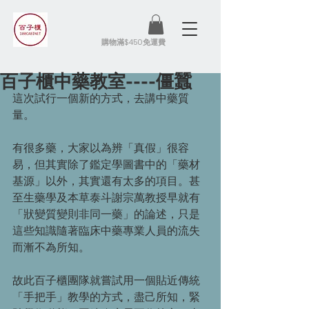
​購物滿$450免運費
百子櫃中藥教室----僵蠶
這次試行一個新的方式，去講中藥質
量。
有很多藥，大家以為辨「真假」很容
易，但其實除了鑑定學圖書中的「藥材
基源」以外，其實還有太多的項目。甚
至生藥學及本草泰斗謝宗萬教授早就有
「狀變質變則非同一藥」的論述，只是
這些知識隨著臨床中藥專業人員的流失
而漸不為所知。
故此百子櫃團隊就嘗試用一個貼近傳統
「手把手」教學的方式，盡己所知，緊