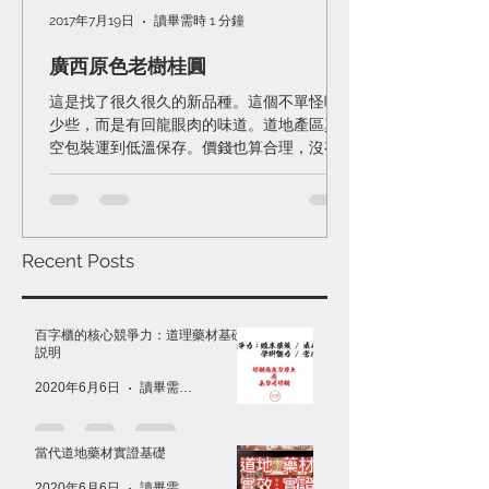
2017年7月19日
讀畢需時 1 分鐘
廣西原色老樹桂圓
這是找了很久很久的新品種。這個不單怪味
少些，而是有回龍眼肉的味道。道地產區真
空包裝運到低溫保存。價錢也算合理，沒有
變「天價」桂圓。 一般桂圓很難滿意其實有
些原因： 一）防腐難硫磺多，能怪味少已經
很好了。 二）產區栽培品種不是特別好，沒
味道或就光是甜。 ...
Recent Posts
百字櫃的核心競爭力：道理藥材基礎
説明
2020年6月6日
讀畢需時 1 分鐘
當代道地藥材實證基礎
2020年6月6日
讀畢需時 1 分鐘