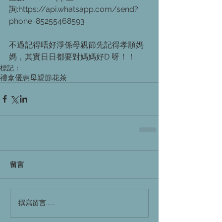
詢:https://api.whatsapp.com/send?
phone=85255468593
不過記得唔好淨係母親節先記得孝順媽
媽，其實日日都要對媽媽好D 呀！！
標記：
禮盒
優惠
母親節
花茶
留言
撰寫留言......