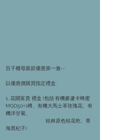
百子櫃母親節優惠第一激--
以優惠價購買指定禮盒:
1, 花開富貴 禮盒 (包括:有機麥蘆卡蜂蜜 
MGO50+1樽、有機大馬士革玫瑰花、有
機洋甘菊、
　　　　　　　　桂林原色桂花乾、青
海黑杞子) 