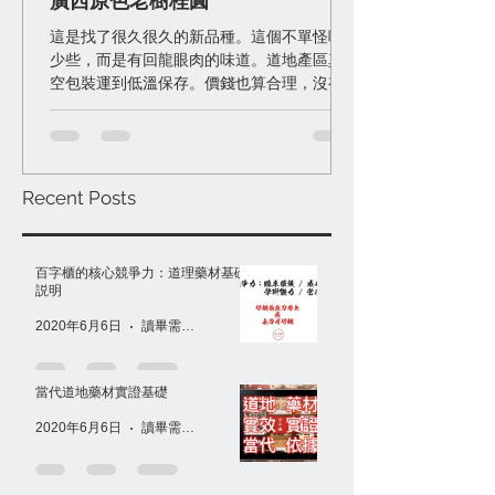
廣西原色老樹桂圓
這是找了很久很久的新品種。這個不單怪味
少些，而是有回龍眼肉的味道。道地產區真
空包裝運到低溫保存。價錢也算合理，沒有
變「天價」桂圓。 一般桂圓很難滿意其實有
些原因： 一）防腐難硫磺多，能怪味少已經
很好了。 二）產區栽培品種不是特別好，沒
味道或就光是甜。 ...
Recent Posts
百字櫃的核心競爭力：道理藥材基礎
説明
2020年6月6日
讀畢需時 1 分鐘
當代道地藥材實證基礎
2020年6月6日
讀畢需時 1 分鐘