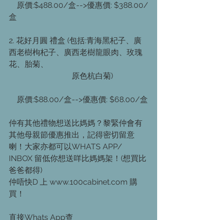
　原價:$488.00/盒-->優惠價: $388.00/
盒
2. 花好月圓 禮盒 (包括:青海黑杞子、廣
西老樹枸杞子、廣西老樹龍眼肉、玫瑰
花、胎菊、
　　　　　　　　原色杭白菊)
　原價:$88.00/盒-->優惠價: $68.00/盒
仲有其他禮物想送比媽媽？黎緊仲會有
其他母親節優惠推出，記得密切留意
喇！大家亦都可以WHATS APP/ 
INBOX 留低你想送咩比媽媽架！(想買比
爸爸都得)
仲唔快D 上 www.100cabinet.com 購
買！
直接Whats App查