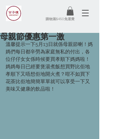
​購物滿$450免運費
母親節優惠第一激
溫馨提示一下5月13日就係母親節喇！媽
媽們每日都辛勞為家庭無私的付出，各
位仔仔女女係時候要買孝順下媽媽啦！
媽媽每日已經要煲湯煮飯想買野比佢地
孝順下又唔想佢地開火煮？咁不如買下
花茶比佢地簡簡單單就可以享受一下又
美味又健康的飲品啦！