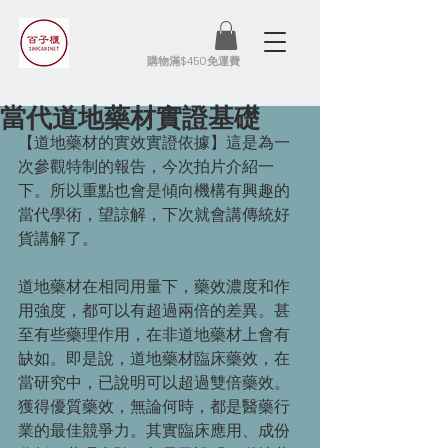
​購物滿$450免運費
當代道地藥材實證基礎
【道地藥材的實效實證依據】這是為一
次參觀特制的報告，今次拍片介紹一
下。所以重點也會是傾向機構有興趣的
當代學術，望諒解，下次就會講傳統好
貨講解了。
道地藥材在相同用量下，藥效濃度和作
用強度，都可以有超過兩倍的差異。甚
至有些藥理作用，在非道地藥材上會有
缺如。即是說，道地藥材臨床藥效，在
當研究中，已說明可以超過雙倍藥效。
獲得優質藥效，無論何時，都是醫藥行
業的最佳競爭力。其實臨床應用、成份