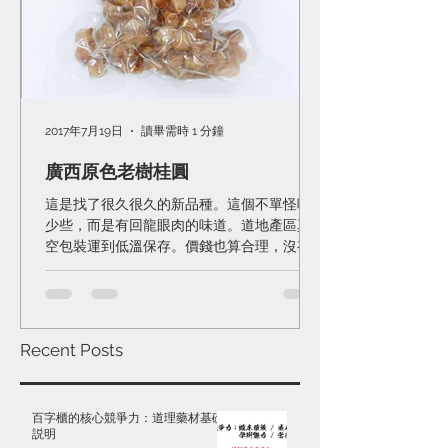
2017年7月19日
讀畢需時 1 分鐘
廣西原色老樹桂圓
這是找了很久很久的新品種。這個不單怪味
少些，而是有回龍眼肉的味道。道地產區真
空包裝運到低溫保存。價錢也算合理，沒有
變「天價」桂圓。 一般桂圓很難滿意其實有
些原因： 一）防腐難硫磺多，能怪味少已經
很好了。 二）產區栽培品種不是特別好，沒
味道或就光是甜。 ...
Recent Posts
百字櫃的核心競爭力：道理藥材基礎
説明