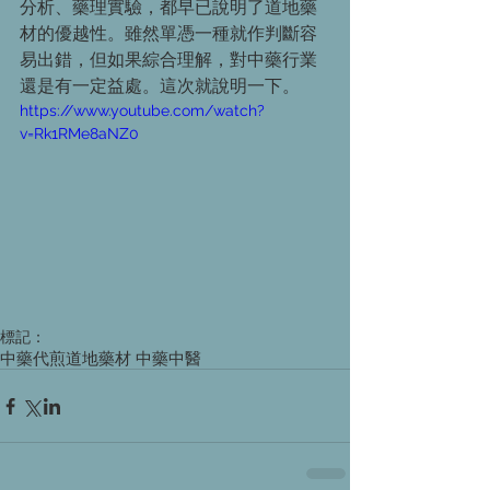
分析、藥理實驗，都早已說明了道地藥
材的優越性。雖然單憑一種就作判斷容
易出錯，但如果綜合理解，對中藥行業
還是有一定益處。這次就說明一下。
https://www.youtube.com/watch?
v=Rk1RMe8aNZ0
標記：
中藥代煎
道地藥材 中藥
中醫