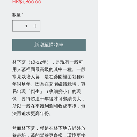
價
HK$1,800.00
格
數量
*
新增至購物車
林下蔘（18-22年），是現有一般可
用人蔘裡面最高級的其中一種。一般
常見栽培人蔘，是在蔘園裡面栽種6
年叫足年。因為在蔘園繼續栽培，容
易出現「倒生」（收細變小）的現
像，要待超過十年後才可繼續長大，
所以一般在平衡利潤和收成率後，無
法再追求更高年份。
然而林下蔘，就是在林下地方野外放
養栽培，蔘的營養更多樣，環境更接