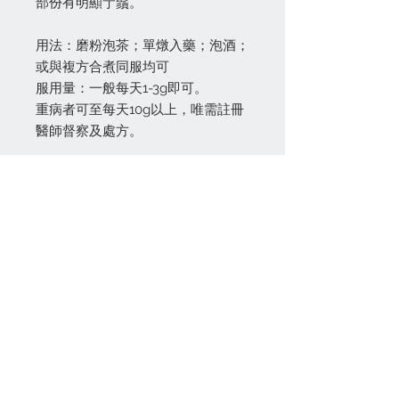
部份有明顯艼鬚。
用法：磨粉泡茶；單燉入藥；泡酒；
或與複方合煮同服均可
服用量：一般每天1-3g即可。
重病者可至每天10g以上，唯需註冊
醫師督察及處方。
慎用/禁用：濕熱、燥熱熾盛等者應
慎用或禁用。
關絡我們
(852) 24622938
(批發)
(852)
24622968
(零售)
info@100cabinet.com
付款方法