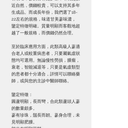
近自然，價錢較貴，可以支持其多年
生成品。而成長年份，我們選了18-
22左右的規格，味道甘美蔘味濃，
鑒定特徵明確。質量明顯而客觀地超
越了一般規格，而價錢仍然合理。
至於臨床應用方面，此類高級人蔘適
合老人或較重病患者，只要屬氣虛狀
態均可選用。無論慢性勞損，腫瘤，
衰老，智能減退等，只要是氣虛類型
的患者都十分適合，詳情可以聯絡藥
師，或與您的主診中醫師聯絡。
鑒定特徵：
圓蘆明顯，長而彎，合此類蘆頭人蔘
的數量頗多。
蔘有珍珠，鬚長而韌。蔘身合理，未
見明顯肥腫。