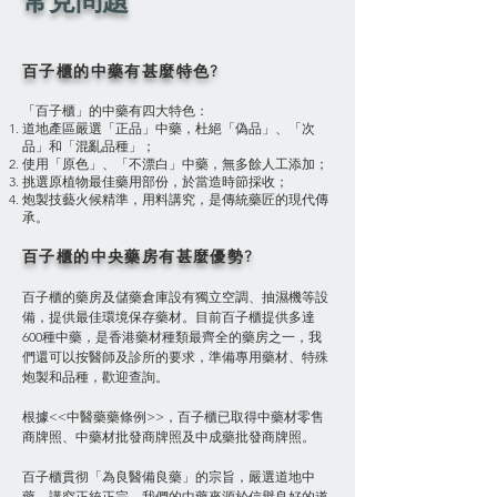
常見問題
百子櫃的中藥有甚麼特色?
「百子櫃」的中藥有四大特色：
道地產區嚴選「正品」中藥，杜絕「偽品」、「次
品」和「混亂品種」；
使用「原色」、「不漂白」中藥，無多餘人工添加；
挑選原植物最佳藥用部份，於當造時節採收；
炮製技藝火候精準，用料講究，是傳統藥匠的現代傳
承。
百子櫃的中央藥房有甚麼優勢?
百子櫃的藥房及儲藥倉庫設有獨立空調、抽濕機等設
備，提供最佳環境保存藥材。目前百子櫃提供多達
600種中藥，是香港藥材種類最齊全的藥房之一，我
們還可以按醫師及診所的要求，準備專用藥材、特殊
炮製和品種，歡迎查詢。
根據<<中醫藥藥條例>>，百子櫃已取得中藥材零售
商牌照、中藥材批發商牌照及中成藥批發商牌照。
百子櫃貫彻「為良醫備良藥」的宗旨，嚴選道地中
藥，講究正統正宗。我們的中藥來源於信譽良好的
道