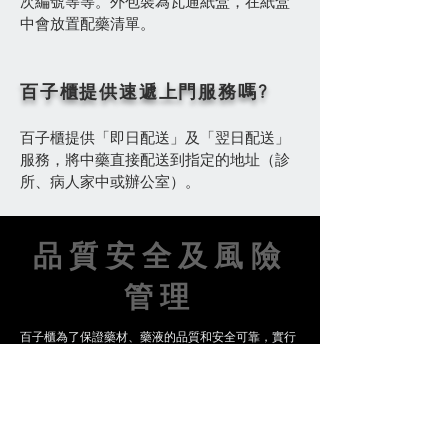
次編號等等。外包裝為瓦通紙盒，在紙盒
中會放置配藥清單。
百子櫃提供速遞上門服務嗎?
百子櫃提供「即日配送」及「翌日配送」
服務，將中藥直接配送到指定的地址（診
所、病人家中或辦公室）。
品質安全及風險
管理
百子櫃為了保證藥材、藥液的品質和安全可靠，實行
嚴格的品質安全及風險管理機制：
1. 我們的中藥來源於信譽良好的
道地產區/GMP藥
廠，是各區道地藥材和老藥工的現代傳承，藥材品質
優良可靠。採購的藥材都經過合資格藥師進行檢驗合
格才採用。為保證藥材的質量，我們每月會定期檢查