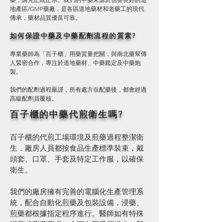
地產區/GMP藥廠，是各區道地藥材和老藥工的現代
傳承，藥材品質優良可靠。
如何保證中藥及中藥配劑流程的質素?
專業藥師為「百子櫃」用藥質量把關，與南北藥幫傳
人緊密合作，專注於道地藥材、中藥鑑定及中藥炮
製。
我們的配劑過程嚴謹，所有處方在配藥後，都會經過
高級配劑員覆核。
百子櫃的中藥代煎衛生嗎?
百子櫃的代煎工場環境及煎藥過程整潔衛
生，廠房人員都按食品生產標準裝束，戴
頭套、口罩、手套及特定工作服，以確保
衛生。
我們的廠房擁有完善的電腦化生產管理系
統，配合自動化煎藥及包裝設備，浸藥、
煎藥都根據指定程序進行。醫師如有特殊