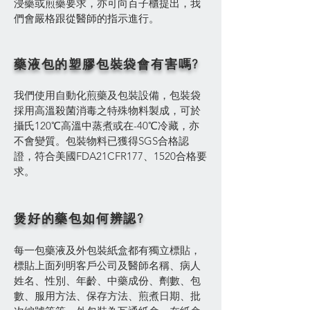
浸藥或煎藥要求，亦可向百子櫃提出，我
們會嚴格跟從醫師的指示進行。
藥液
包的塑膠包裝袋會有害嗎?
我們使用自動化煎藥及包裝設備，包裝袋
採用高溫殺菌消毒之特殊物料製成，可於
攝氏120℃高溫中蒸煮或在-40℃冷藏，亦
不會變質。包裝物料已獲得SGS合格認
證，符合美國FDA21CFR177、1520合格要
求。
煲好的藥包如何辨認?
每一包藥液及外包裝紙盒都有獨立標貼，
標貼上面列明客戶公司及醫師名稱、病人
姓名、性別、年齡、中藥成份、劑數、包
數、服用方法、保存方法、煎煮日期、批