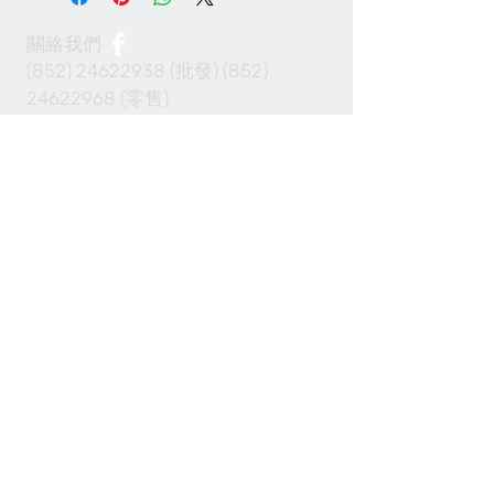
關絡我們
(852) 24622938
(批發)
(852)
24622968
(零售)
info@100cabinet.com
付款方法
Join our mailing list 加入我們的通訊名單
Subscribe Now 現在訂閱