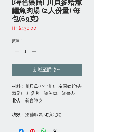
[特色藥饍] 川貝參蛤燉
鱷魚肉湯 (2人份量) 每
包(69克)
價
HK$430.00
格
數量
*
新增至購物車
材料：川貝母(小金川)、泰國蛤蚧(去
頭足)、紅參片、鱷魚肉、龍皇杏、
北杏、新會陳皮
功效：溫補肺氣 化痰定喘