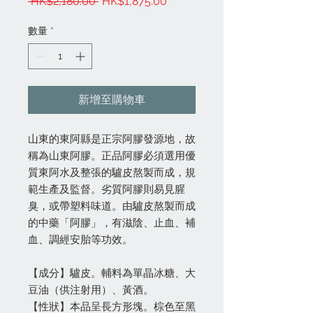
一
促
 HK$2,180.00 
HK$1,875.00
般
銷
價
價
數量
*
格
格
新增至購物車
山東的東阿縣是正宗阿膠發源地，故
稱為山東阿膠。正品阿膠必須選用優
質東阿水及整張的驢皮熬製而成，規
範生產及監督。劣質阿膠則易見腥
臭，或帶塑料味道。由驢皮熬製而成
的中藥「阿膠」，有滋陰、止血、補
血、調經安胎等功效。
【成分】驢皮。輔料為單晶冰糖、大
豆油（供注射用）、黃酒。
【性狀】本品呈長方形塊。棕色至黑