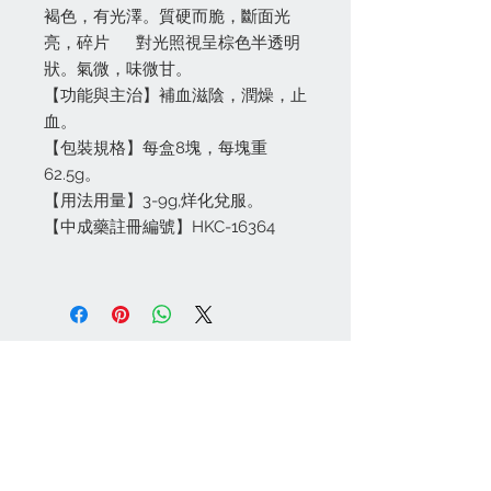
褐色，有光澤。質硬而脆，斷面光
亮，碎片 對光照視呈棕色半透明
狀。氣微，味微甘。
【功能與主治】補血滋陰，潤燥，止
血。
【包裝規格】每盒8塊，每塊重
62.5g。
【用法用量】3-9g,烊化兌服。
【中成藥註冊編號】HKC-16364
關絡我們
(852) 24622938
(批發)
(852)
24622968
(零售)
info@100cabinet.com
付款方法