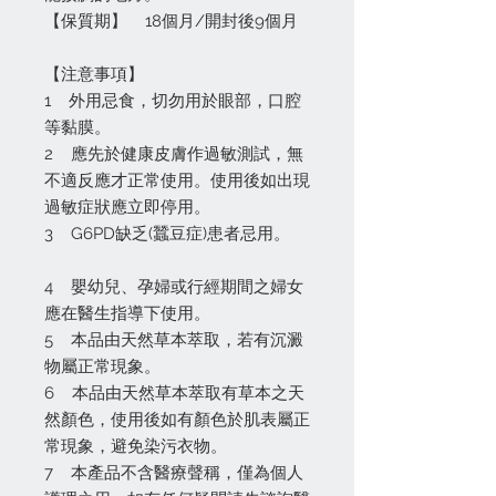
【保質期】 18個月/開封後9個月
【注意事項】
1 外用忌食，切勿用於眼部，口腔
等黏膜。
2 應先於健康皮膚作過敏測試，無
不適反應才正常使用。使用後如出現
過敏症狀應立即停用。
3 G6PD缺乏(蠶豆症)患者忌用。
4 嬰幼兒、孕婦或行經期間之婦女
應在醫生指導下使用。
5 本品由天然草本萃取，若有沉澱
物屬正常現象。
6 本品由天然草本萃取有草本之天
然顏色，使用後如有顏色於肌表屬正
常現象，避免染污衣物。
7 本產品不含醫療聲稱，僅為個人