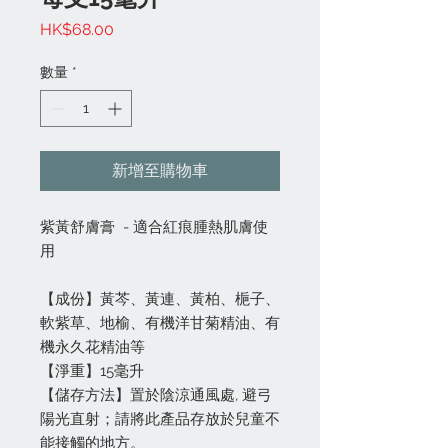
價
HK$68.00
格
數量
*
新增至購物車
紫黃舒膚膏 - 適合紅痕腫熱肌膚使
用
【成份】黃芩、黃連、黃柏、梔子、
軟紫草、地榆、有機洋甘菊精油、有
機永久花精油等
【淨重】15毫升
【儲存方法】置於陰涼通風處, 避弓
陽光直射；請將此產品存放於兒童不
能接觸的地方。