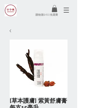
​購物滿$450免運費
[草本護膚] 紫黃舒膚膏
每支15毫升