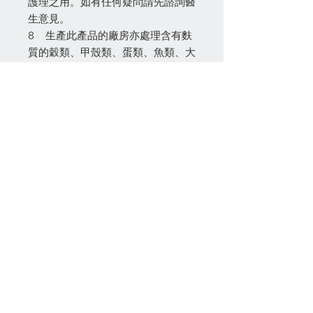
護理之用。如有任何疑問請先諮詢醫
生意見。
8 生產此產品的廠房亦處理含有麩
質的穀類、甲殼類、蛋類、魚類、大
豆類、奶類、堅果類及其製品。
關絡我們
(852) 24622938
(批發)
(852)
24622968
(零售)
info@100cabinet.com
付款方法
Join our mailing list 加入我們的通訊名單