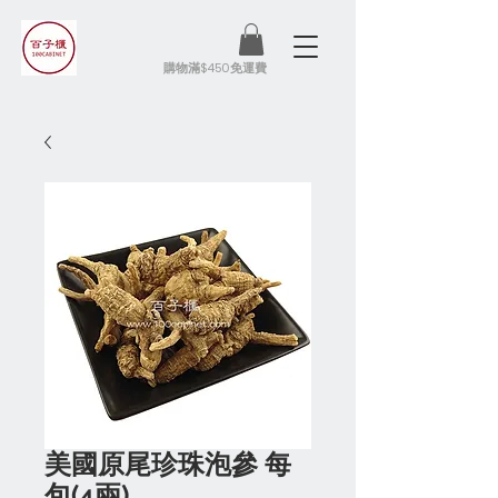
​購物滿$450免運費
美國原尾珍珠泡參 每
包(4兩)