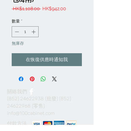
一
促
 HK$1,108.00 
HK$942.00
般
銷
價
價
數量
*
格
格
無庫存
在恢復供應時通知我
關絡我們
(852) 24622938
(批發)
(852)
24622968
(零售)
info@100cabinet.com
付款方法