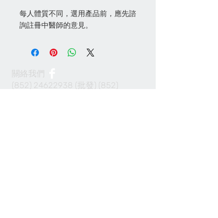
每人體質不同，選用產品前，應先諮
詢註冊中醫師的意見。
關絡我們
(852) 24622938
(批發)
(852)
24622968
(零售)
info@100cabinet.com
付款方法
Join our mailing list 加入我們的通訊名單