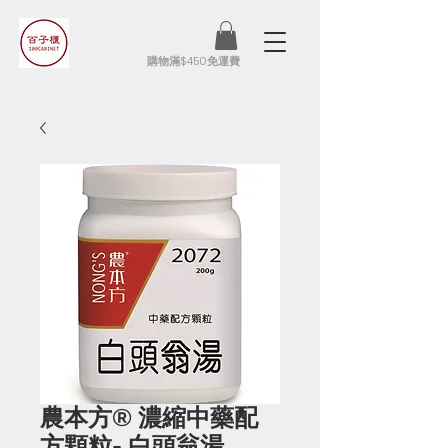
​購物滿$450免運費
農本方® 濃縮中藥配
方顆粒- 白頭翁湯