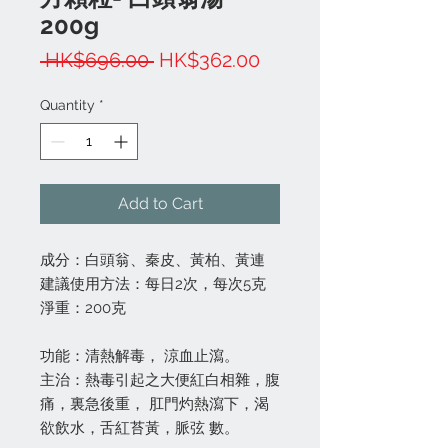
200g
Regular
Sale
 HK$696.00 
HK$362.00
Price
Price
Quantity
*
Add to Cart
成分：白頭翁、秦皮、黃柏、黃連
建議使用方法：每日2次，每次5克
淨重：200克
功能：清熱解毒， 涼血止瀉。
主治：熱毒引起之大便紅白相雜，腹
痛，裏急後重， 肛門灼熱瀉下，渴
欲飲水，舌紅苔黃，脈弦 數。