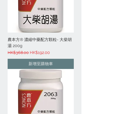
農本方® 濃縮中藥配方顆粒- 大柴胡
湯 200g
一般價格
促銷價格
HK$368.00
HK$192.00
新增至購物車