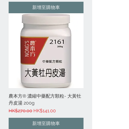
新增至購物車
農本方® 濃縮中藥配方顆粒- 大黃牡
丹皮湯 200g
一般價格
促銷價格
HK$270.00
HK$141.00
新增至購物車