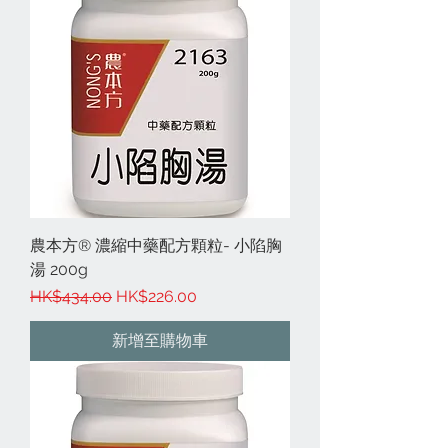
農本方® 濃縮中藥配方顆粒- 小陷胸
湯 200g
一般價格
促銷價格
HK$434.00
HK$226.00
新增至購物車