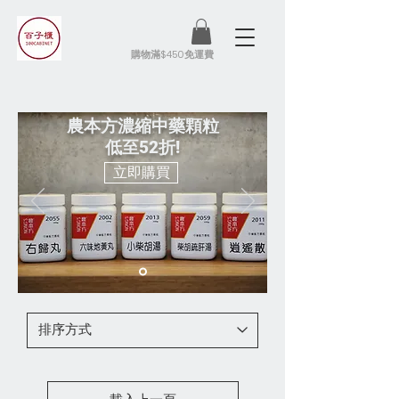
​購物滿$450免運費
農本方濃縮中藥顆粒
低至52折!
立即購買