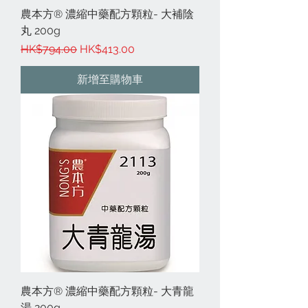
農本方® 濃縮中藥配方顆粒- 大補陰
丸 200g
一般價格
促銷價格
HK$794.00
HK$413.00
新增至購物車
農本方® 濃縮中藥配方顆粒- 大青龍
湯 200g