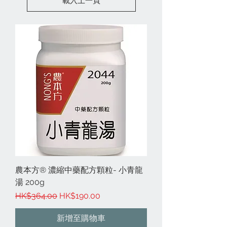
載入上一頁
農本方® 濃縮中藥配方顆粒- 小青龍
湯 200g
一般價格
促銷價格
HK$364.00
HK$190.00
新增至購物車