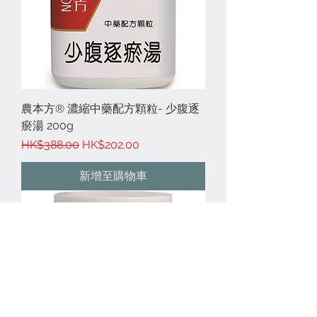
農本方® 濃縮中藥配方顆粒- 少腹逐
瘀湯 200g
一般價格
促銷價格
HK$388.00
HK$202.00
新增至購物車