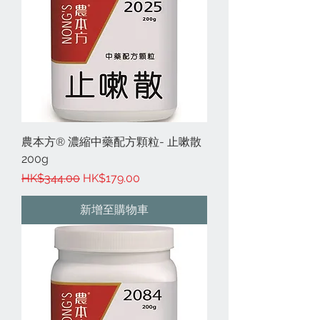
農本方® 濃縮中藥配方顆粒- 止嗽散
200g
一般價格
促銷價格
HK$344.00
HK$179.00
新增至購物車