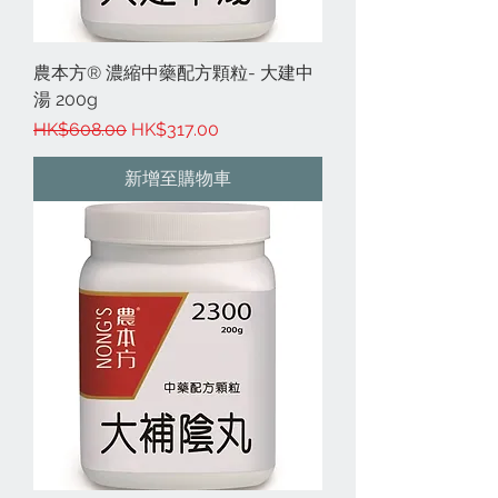
農本方® 濃縮中藥配方顆粒- 大建中
湯 200g
一般價格
促銷價格
HK$608.00
HK$317.00
新增至購物車