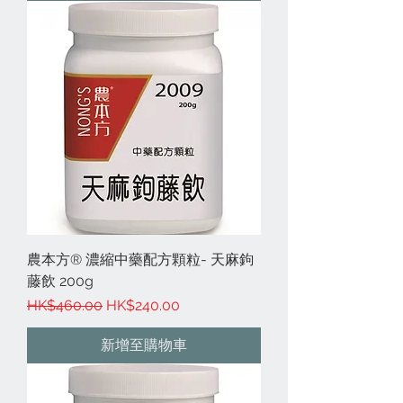
農本方® 濃縮中藥配方顆粒- 天麻鉤
藤飲 200g
一般價格
促銷價格
HK$460.00
HK$240.00
新增至購物車