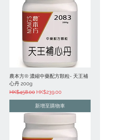
農本方® 濃縮中藥配方顆粒- 天王補
心丹 200g
一般價格
促銷價格
HK$458.00
HK$239.00
新增至購物車