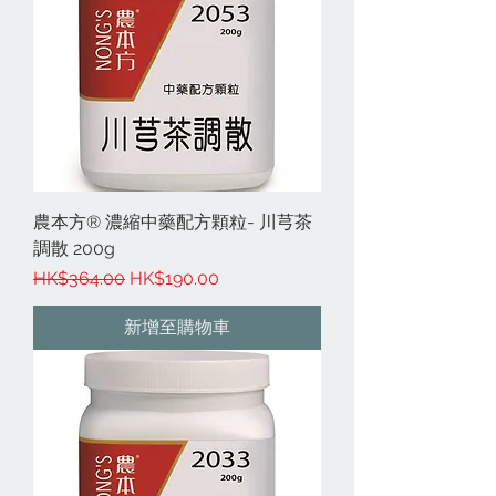
農本方® 濃縮中藥配方顆粒- 川芎茶
調散 200g
一般價格
促銷價格
HK$364.00
HK$190.00
新增至購物車