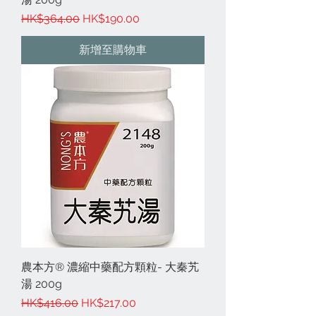
一般價格
促銷價格
HK$364.00
HK$190.00
新增至購物車
農本方® 濃縮中藥配方顆粒- 大秦艽
湯 200g
一般價格
促銷價格
HK$416.00
HK$217.00