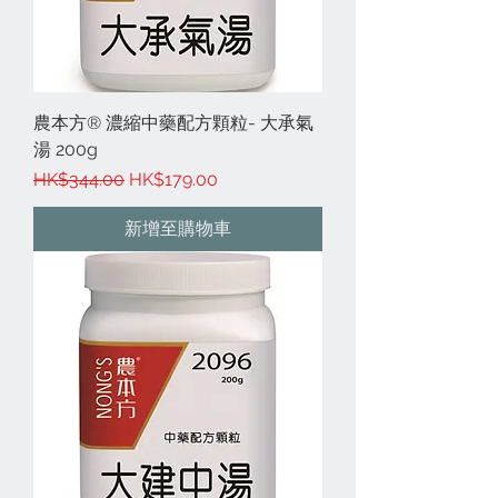
農本方® 濃縮中藥配方顆粒- 大承氣
湯 200g
一般價格
促銷價格
HK$344.00
HK$179.00
新增至購物車