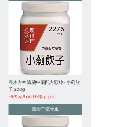
農本方® 濃縮中藥配方顆粒- 小薊飲
子 200g
一般價格
促銷價格
HK$296.00
HK$154.00
新增至購物車