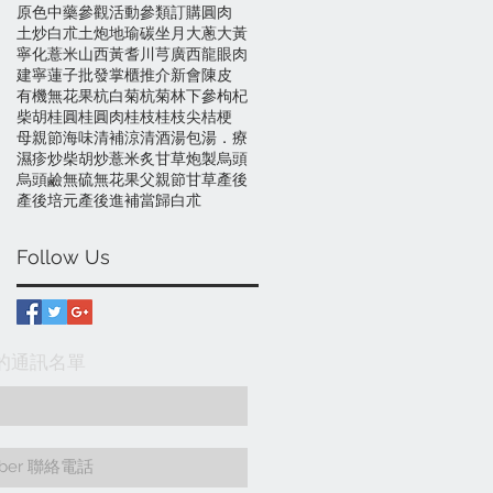
原色中藥
參觀活動
參類訂購
圓肉
土炒白朮
土炮
地瑜碳
坐月
大蔥
大黃
寧化薏米
山西黃耆
川芎
廣西龍眼肉
建寧蓮子
批發
掌櫃推介
新會陳皮
有機無花果
杭白菊
杭菊
林下參
枸杞
柴胡
桂圓
桂圓肉
桂枝
桂枝尖
桔梗
母親節
海味
清補涼
清酒
湯包
湯．療
濕疹
炒柴胡
炒薏米
炙甘草
炮製
烏頭
烏頭鹼
無硫
無花果
父親節
甘草
產後
產後培元
產後進補
當歸
白朮
Follow Us
入我們的通訊名單