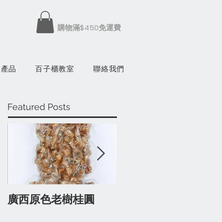
​購物滿$450免運費
康產品
百子櫃教室
聯絡我們
Featured Posts
廣西原色老樹桂圓
有蔘人