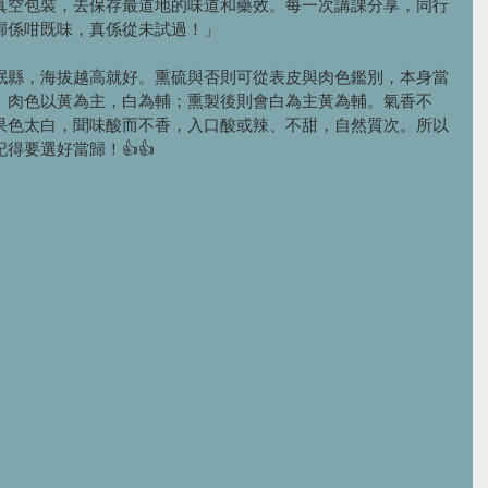
真空包裝，去保存最道地的味道和藥效。每一次講課分享，同行
歸係咁既味，真係從未試過！」
岷縣，海拔越高就好。熏硫與否則可從表皮與肉色鑑別，本身當
。肉色以黃為主，白為輔；熏製後則會白為主黃為輔。氣香不
果色太白，聞味酸而不香，入口酸或辣、不甜，自然質次。所以
得要選好當歸！👍👍