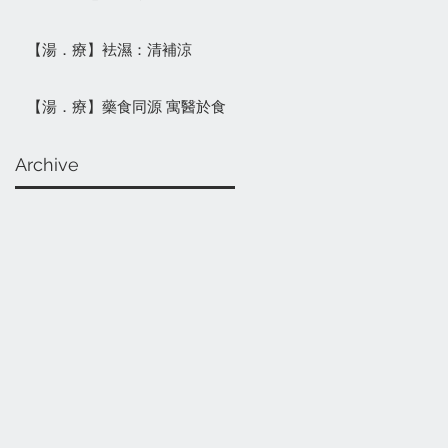
【湯．療】袪濕：清補涼
【湯．療】藥食同源 寓醫於食
Archive