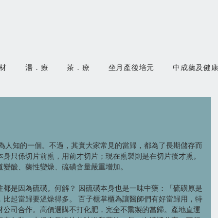
材
湯．療
茶．療
坐月產後培元
中成藥及健
廣為人知的一個。不過，其實大家常見的當歸，都為了長期儲存而
本身只係切片前熏，用前才切片；現在熏製則是在切片後才熏。
道變酸、藥性變燥、硫磺含量嚴重增加。
往都是因為硫磺。何解？ 因硫磺本身也是一味中藥：「硫磺原是
，比起當歸要溫燥得多。 百子櫃掌櫃為讓醫師們有好當歸用，特
材公司合作。高價選購不打化肥，完全不熏製的當歸。產地直運