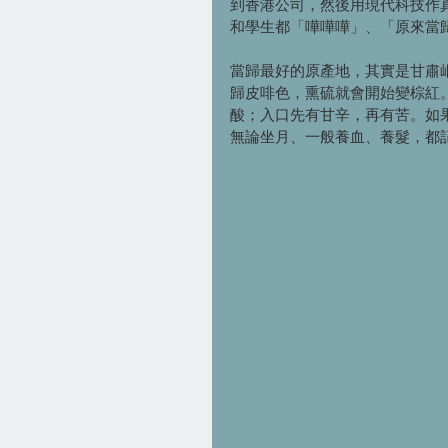
到香港公司，然後用現代科技作
和學生都「嘩嘩嘩」、「原來當
當歸最好的原產地，其實是甘肅
歸皮啡色，熏硫就會開始變棕紅
酸；入口先有甘辛，再有苦。如
無論坐月、一般養血、養髮，都記