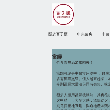
關於百子櫃
中央藥房
中藥
當歸
你食過無添加當歸未？
當歸可說是中醫常用藥中 ，最
多有硫磺熏製。但人越來越懶，
令到當歸大量油份同時喪失、味
很多人服用當歸後燥熱，其實往
火中精」，大辛大熱，溫陽助火
別選擇產地直銷，與道地產區藥