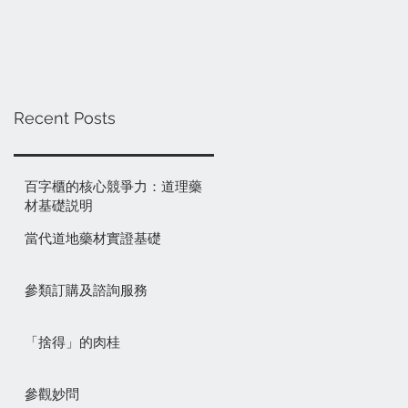
Recent Posts
百字櫃的核心競爭力：道理藥
材基礎説明
當代道地藥材實證基礎
參類訂購及諮詢服務
「捨得」的肉桂
參觀妙問