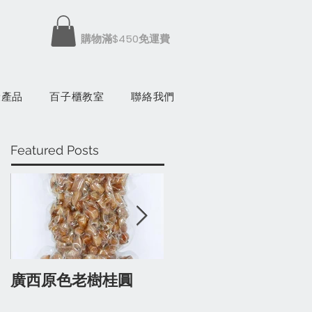
​購物滿$450免運費
康產品
百子櫃教室
聯絡我們
Featured Posts
廣西原色老樹桂圓
有蔘人