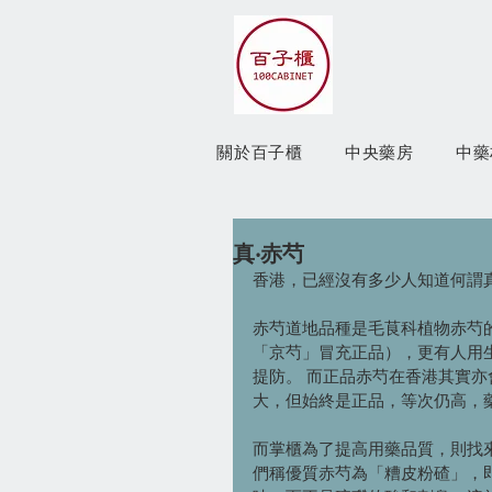
關於百子櫃
中央藥房
中藥
真‧赤芍
香港，已經沒有多少人知道何謂真
赤芍道地品種是毛茛科植物赤芍
「京芍」冒充正品），更有人用
提防。 而正品赤芍在香港其實
大，但始終是正品，等次仍高，
而掌櫃為了提高用藥品質，則找
們稱優質赤芍為「糟皮粉碴」，