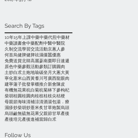
Search By Tags
10年
15年
上課
中藥
中藥代煎
中藥材
中藥讀書會
中藥配劑
中醫
中醫院
久制
交流學習
交流活動
京蔥
人參
何首烏
健脾
健脾祛濕
僵蠶
優惠
免費送貨
北韓高麗蔘
南棗
即日速遞
原色中藥
參觀活動
參類訂購
圓肉
土炒白朮
土炮
地瑜碳
坐月
大蔥
大黃
寧化薏米
山西黃耆
川芎
廣西龍眼肉
建寧蓮子
批發
掌櫃推介
新會陳皮
有機無花果
杭白菊
杭菊
林下參
枸杞
柴胡
桂圓
桂圓肉
桂枝
桂枝尖
桔梗
母親節
海味
清補涼
清酒
湯包
湯．療
濕疹
炒柴胡
炒薏米
炙甘草
炮製
烏頭
烏頭鹼
無硫
無花果
父親節
甘草
產後
產後培元
產後進補
當歸
白朮
Follow Us