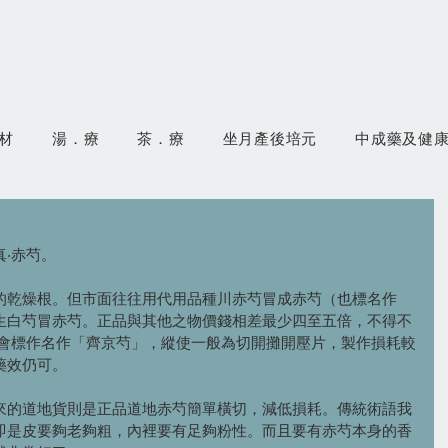
材
湯．療
茶．療
坐月產後培元
中成藥及健
‧赤芍。
的乾燥根。但市面往往用代用品種川赤芍冒成赤芍（也標名作
生白芍冒赤芍。正品與其他之物價錢相差最少四至五倍，不得不
亦會標作名作「齊京芍」，縱使一般為切開攤開壓片，製作損耗較
藥效仍可。
來的道地貨則是正品道地赤芍簡單橫切，減低損耗。傳統術語我
即是皮要夠老夠粗，內裡要有足夠粉性。而且要有赤芍本身的香