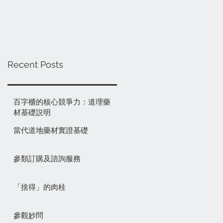
Recent Posts
百字櫃的核心競爭力：道理藥
材基礎説明
當代道地藥材實證基礎
參類訂購及諮詢服務
「捨得」的肉桂
參觀妙問