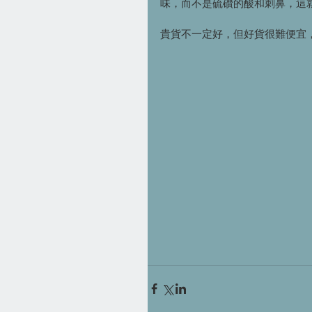
味，而不是硫礸的酸和刺鼻，這
貴貨不一定好，但好貨很難便宜