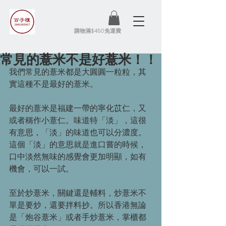
​購物滿$450免運費
常見的薏米不是好薏米！！
我們常見的薏米都是大圓圓一粒粒，其
實這種不是最好的薏米。
最好的薏米是福建一帶的寧化苡仁，又
或者稱作小薏仁。味道特「淡」，這很
有意思，「淡」的味道也可以分濃度。
這個「淡」的意思就是進口嘗的時候，
口中淡然無味的感覺會更加明顯，如有
機會，可以一試。
至於炒薏米，關鍵還是輔料，炒薏米不
單是要炒，還要拌料抄。所以香港無論
是「炮谷薏米」或者手炒薏米，掌櫃都