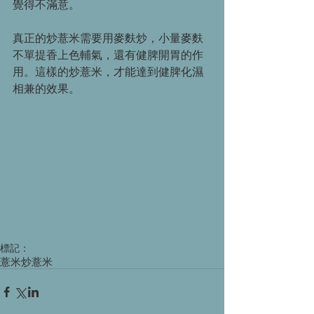
覺得不滿意。
真正的炒薏米需要用麥麩炒，小量麥麩
不單提香上色輔氣，還有健脾開胃的作
用。這樣的炒薏米，才能達到健脾化濕
相兼的效果。
標記：
薏米
炒薏米