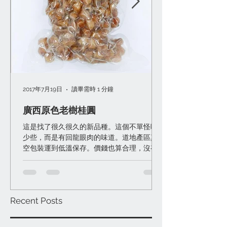
2017年7月19日
讀畢需時 1 分鐘
廣西原色老樹桂圓
這是找了很久很久的新品種。這個不單怪味
少些，而是有回龍眼肉的味道。道地產區真
空包裝運到低溫保存。價錢也算合理，沒有
變「天價」桂圓。 一般桂圓很難滿意其實有
些原因： 一）防腐難硫磺多，能怪味少已經
很好了。 二）產區栽培品種不是特別好，沒
味道或就光是甜。 ...
Recent Posts