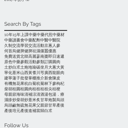
Search By Tags
10年
15年
上課
中藥
中藥代煎
中藥材
中藥讀書會
中藥配劑
中醫
中醫院
久制
交流學習
交流活動
京蔥
人參
何首烏
健脾
健脾祛濕
僵蠶
優惠
免費送貨
北韓高麗蔘
南棗
即日速遞
原色中藥
參觀活動
參類訂購
圓肉
土炒白朮
土炮
地瑜碳
坐月
大蔥
大黃
寧化薏米
山西黃耆
川芎
廣西龍眼肉
建寧蓮子
批發
掌櫃推介
新會陳皮
有機無花果
杭白菊
杭菊
林下參
枸杞
柴胡
桂圓
桂圓肉
桂枝
桂枝尖
桔梗
母親節
海味
清補涼
清酒
湯包
湯．療
濕疹
炒柴胡
炒薏米
炙甘草
炮製
烏頭
烏頭鹼
無硫
無花果
父親節
甘草
產後
產後培元
產後進補
當歸
白朮
Follow Us