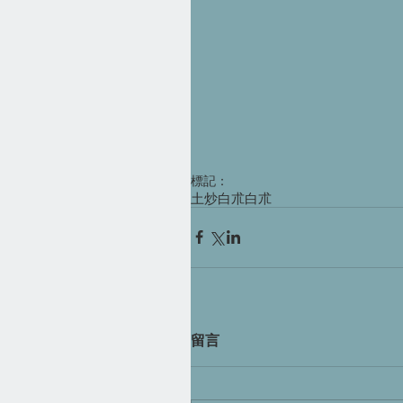
標記：
土炒白朮
白朮
留言