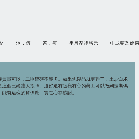
材
湯．療
茶．療
坐月產後培元
中成藥及健
要質量可以，二則硫磺不能多。如果炮製品就更難了，土炒白术
是這個已經讓人投降。還好還有這樣有心的藥工可以做到定期供
。能有這樣的貨供應，實在心存感謝。