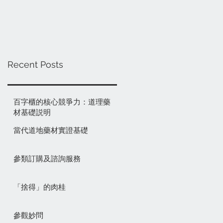
Recent Posts
百字櫃的核心競爭力：道理藥
材基礎説明
當代道地藥材實證基礎
參類訂購及諮詢服務
「捨得」的肉桂
參觀妙問