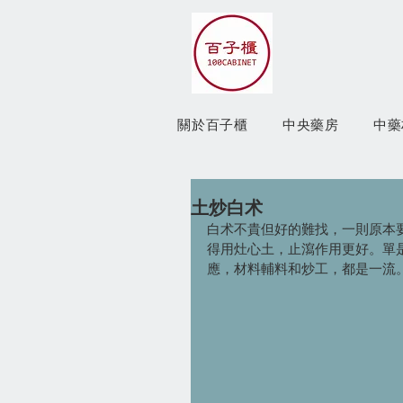
關於百子櫃
中央藥房
中藥
土炒白术
白术不貴但好的難找，一則原本
得用灶心土，止瀉作用更好。單
應，材料輔料和炒工，都是一流