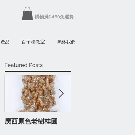
​購物滿$450免運費
康產品
百子櫃教室
聯絡我們
Featured Posts
廣西原色老樹桂圓
有蔘人